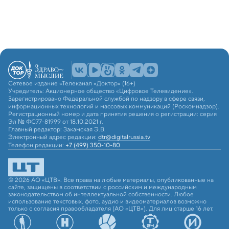
Сетевое издание «Телеканал «Доктор» (16+)
Учредитель: Акционерное общество «Цифровое Телевидение».
Зарегистрировано Федеральной службой по надзору в сфере связи,
информационных технологий и массовых коммуникаций (Роскомнадзор).
Регистрационный номер и дата принятия решения о регистрации: серия
Эл № ФС77-81999 от 18.10.2021 г.
Главный редактор: Закамская Э.В.
Электронный адрес редакции:
dtr@digitalrussia.tv
Телефон редакции:
+7 (499) 350-10-80
© 2026 АО «ЦТВ». Все права на любые материалы, опубликованные на
сайте, защищены в соответствии с российским и международным
законодательством об интеллектуальной собственности. Любое
использование текстовых, фото, аудио и видеоматериалов возможно
только с согласия правообладателя (АО «ЦТВ»). Для лиц старше 16 лет.