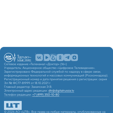
Сетевое издание «Телеканал «Доктор» (16+)
Учредитель: Акционерное общество «Цифровое Телевидение».
Зарегистрировано Федеральной службой по надзору в сфере связи,
информационных технологий и массовых коммуникаций (Роскомнадзор).
Регистрационный номер и дата принятия решения о регистрации: серия
Эл № ФС77-81999 от 18.10.2021 г.
Главный редактор: Закамская Э.В.
Электронный адрес редакции:
dtr@digitalrussia.tv
Телефон редакции:
+7 (499) 350-10-80
© 2026 АО «ЦТВ». Все права на любые материалы, опубликованные на