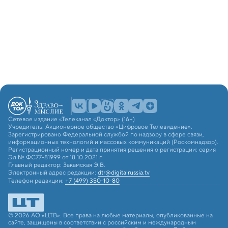
Сетевое издание «Телеканал «Доктор» (16+)
Учредитель: Акционерное общество «Цифровое Телевидение».
Зарегистрировано Федеральной службой по надзору в сфере связи,
информационных технологий и массовых коммуникаций (Роскомнадзор).
Регистрационный номер и дата принятия решения о регистрации: серия
Эл № ФС77-81999 от 18.10.2021 г.
Главный редактор: Закамская Э.В.
Электронный адрес редакции:
dtr@digitalrussia.tv
Телефон редакции:
+7 (499) 350-10-80
© 2026 АО «ЦТВ». Все права на любые материалы, опубликованные на
сайте, защищены в соответствии с российским и международным