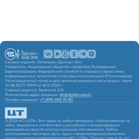
Сетевое издание «Телеканал «Доктор» (16+)
Учредитель: Акционерное общество «Цифровое Телевидение».
Зарегистрировано Федеральной службой по надзору в сфере связи,
информационных технологий и массовых коммуникаций (Роскомнадзор).
Регистрационный номер и дата принятия решения о регистрации: серия
Эл № ФС77-81999 от 18.10.2021 г.
Главный редактор: Закамская Э.В.
Электронный адрес редакции:
dtr@digitalrussia.tv
Телефон редакции:
+7 (499) 350-10-80
© 2026 АО «ЦТВ». Все права на любые материалы, опубликованные на
сайте, защищены в соответствии с российским и международным
законодательством об интеллектуальной собственности. Любое
использование текстовых, фото, аудио и видеоматериалов возможно
только с согласия правообладателя (АО «ЦТВ»). Для лиц старше 16 лет.